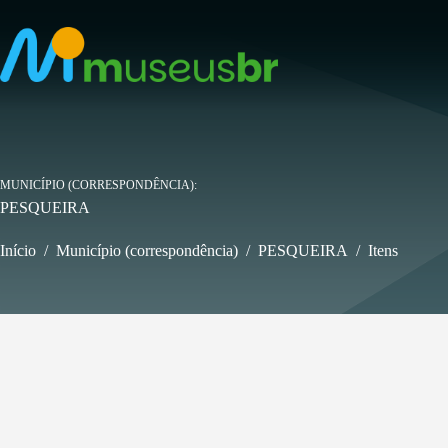
Pular
para
o
conteúdo
MUNICÍPIO (CORRESPONDÊNCIA)
PESQUEIRA
Início
/
Município (correspondência)
/
PESQUEIRA
/
Itens