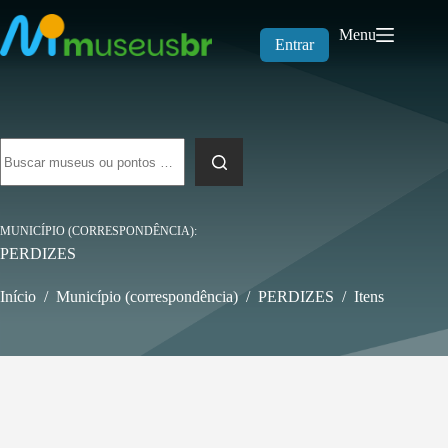
Pular
para
Menu
o
Entrar
conteúdo
Sem
resultados
MUNICÍPIO (CORRESPONDÊNCIA)
PERDIZES
Início
/
Município (correspondência)
/
PERDIZES
/
Itens