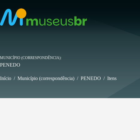
Pular
para
o
conteúdo
MUNICÍPIO (CORRESPONDÊNCIA)
PENEDO
Início
/
Município (correspondência)
/
PENEDO
/
Itens