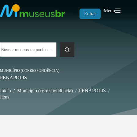
Pular
para
Menu
o
Entrar
conteúdo
Sem
resultados
MUNICÍPIO (CORRESPONDÊNCIA)
PENÁPOLIS
Início
/
Município (correspondência)
/
PENÁPOLIS
/
Itens