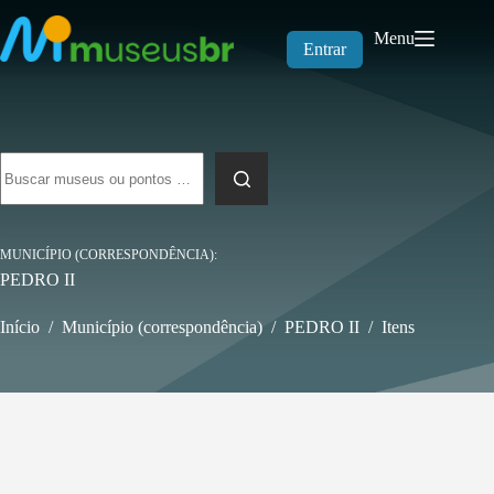
Pular
para
Menu
o
Entrar
conteúdo
Sem
resultados
MUNICÍPIO (CORRESPONDÊNCIA)
PEDRO II
Início
/
Município (correspondência)
/
PEDRO II
/
Itens