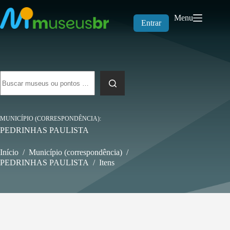
Pular
para
Menu
o
Entrar
conteúdo
Sem
resultados
MUNICÍPIO (CORRESPONDÊNCIA)
PEDRINHAS PAULISTA
Início
/
Município (correspondência)
/
PEDRINHAS PAULISTA
/
Itens