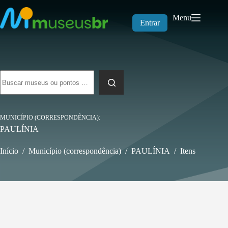
Pular
para
Menu
o
Entrar
conteúdo
Sem
resultados
MUNICÍPIO (CORRESPONDÊNCIA)
PAULÍNIA
Início
/
Município (correspondência)
/
PAULÍNIA
/
Itens