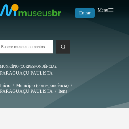
Pular
para
Menu
o
Entrar
conteúdo
Sem
resultados
MUNICÍPIO (CORRESPONDÊNCIA)
PARAGUAÇU PAULISTA
Início
/
Município (correspondência)
/
PARAGUAÇU PAULISTA
/
Itens