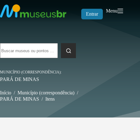
Pular
para
Menu
o
Entrar
conteúdo
Sem
resultados
MUNICÍPIO (CORRESPONDÊNCIA)
PARÁ DE MINAS
Início
/
Município (correspondência)
/
PARÁ DE MINAS
/
Itens