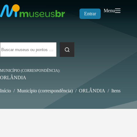
Pular
para
Menu
o
Entrar
conteúdo
Sem
resultados
MUNICÍPIO (CORRESPONDÊNCIA)
ORLÂNDIA
Início
/
Município (correspondência)
/
ORLÂNDIA
/
Itens