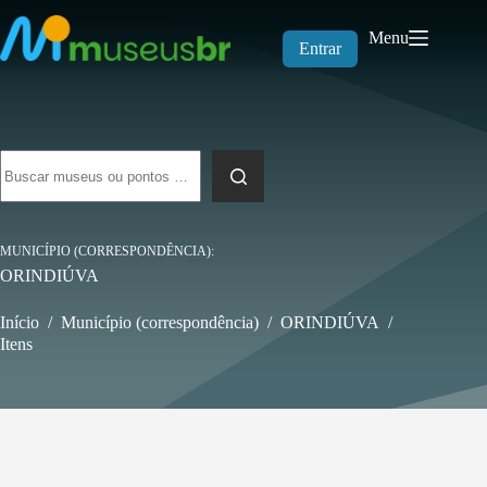
Pular
para
Menu
o
Entrar
conteúdo
Sem
resultados
MUNICÍPIO (CORRESPONDÊNCIA)
ORINDIÚVA
Início
/
Município (correspondência)
/
ORINDIÚVA
/
Itens