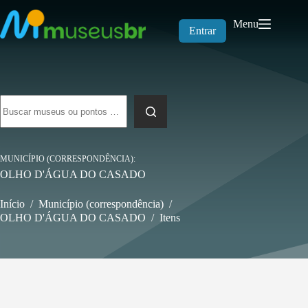
Pular
para
Menu
o
Entrar
conteúdo
Sem
resultados
MUNICÍPIO (CORRESPONDÊNCIA)
OLHO D'ÁGUA DO CASADO
Início
/
Município (correspondência)
/
OLHO D'ÁGUA DO CASADO
/
Itens