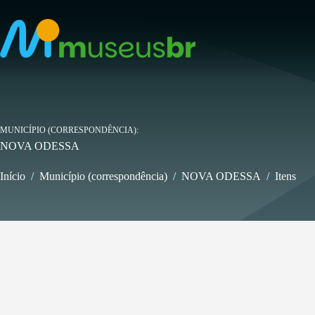
Pular
para
o
conteúdo
MUNICÍPIO (CORRESPONDÊNCIA)
NOVA ODESSA
Início
/
Município (correspondência)
/
NOVA ODESSA
/
Itens