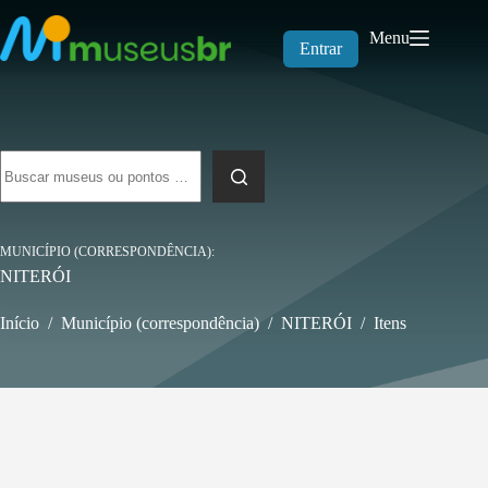
Pular
para
Menu
o
Entrar
conteúdo
Sem
resultados
MUNICÍPIO (CORRESPONDÊNCIA)
NITERÓI
Início
/
Município (correspondência)
/
NITERÓI
/
Itens