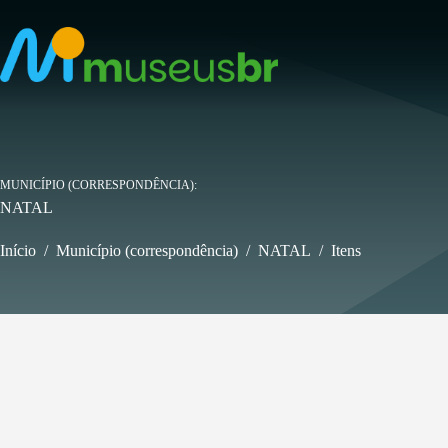
Pular
para
o
conteúdo
MUNICÍPIO (CORRESPONDÊNCIA)
NATAL
Início
/
Município (correspondência)
/
NATAL
/
Itens