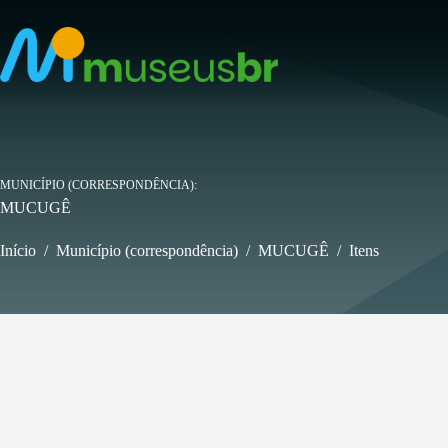
Pular
para
o
conteúdo
MUNICÍPIO (CORRESPONDÊNCIA)
MUCUGÊ
Início
/
Município (correspondência)
/
MUCUGÊ
/
Itens