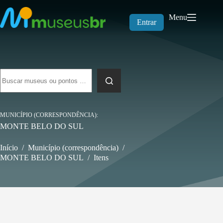
Pular
para
Menu
o
Entrar
conteúdo
Sem
resultados
MUNICÍPIO (CORRESPONDÊNCIA)
MONTE BELO DO SUL
Início
/
Município (correspondência)
/
MONTE BELO DO SUL
/
Itens