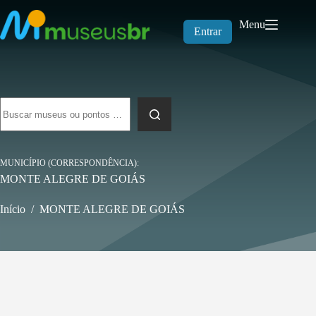
Pular
para
Menu
o
Entrar
conteúdo
Sem
resultados
MUNICÍPIO (CORRESPONDÊNCIA)
MONTE ALEGRE DE GOIÁS
Início
/
MONTE ALEGRE DE GOIÁS