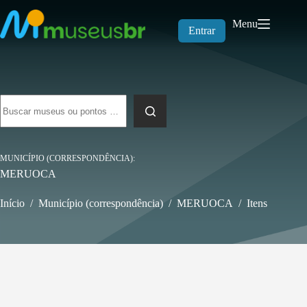
Pular
para
Menu
o
Entrar
conteúdo
Sem
resultados
MUNICÍPIO (CORRESPONDÊNCIA)
MERUOCA
Início
/
Município (correspondência)
/
MERUOCA
/
Itens