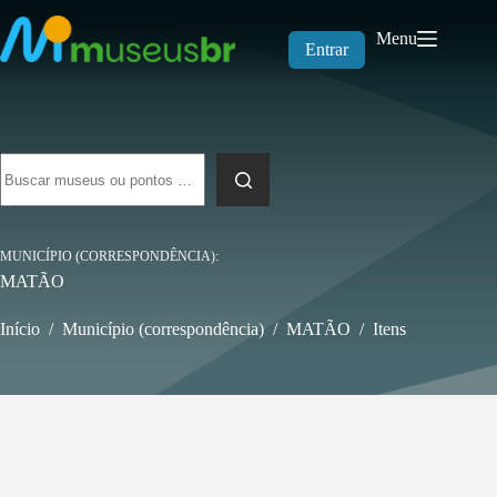
Pular
para
Menu
o
Entrar
conteúdo
Sem
resultados
MUNICÍPIO (CORRESPONDÊNCIA)
MATÃO
Início
/
Município (correspondência)
/
MATÃO
/
Itens