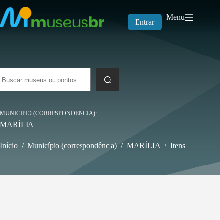
Pular
para
Menu
o
Entrar
conteúdo
Sem
resultados
MUNICÍPIO (CORRESPONDÊNCIA)
MARÍLIA
Início
/
Município (correspondência)
/
MARÍLIA
/
Itens