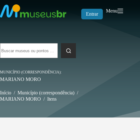
Pular
para
Menu
o
Entrar
conteúdo
Sem
resultados
MUNICÍPIO (CORRESPONDÊNCIA)
MARIANO MORO
Início
/
Município (correspondência)
/
MARIANO MORO
/
Itens