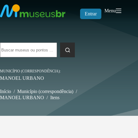
Pular
para
Menu
o
Entrar
conteúdo
Sem
resultados
MUNICÍPIO (CORRESPONDÊNCIA)
MANOEL URBANO
Início
/
Município (correspondência)
/
MANOEL URBANO
/
Itens