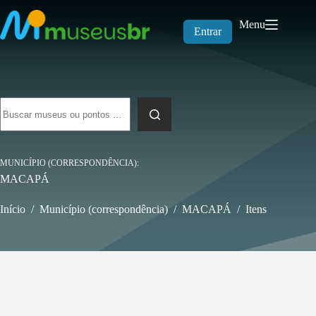
Pular
para
Menu
o
Entrar
conteúdo
Sem
resultados
MUNICÍPIO (CORRESPONDÊNCIA)
MACAPÁ
Início
/
Município (correspondência)
/
MACAPÁ
/
Itens