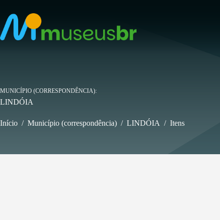
Pular
para
o
conteúdo
MUNICÍPIO (CORRESPONDÊNCIA)
LINDÓIA
Início
/
Município (correspondência)
/
LINDÓIA
/
Itens