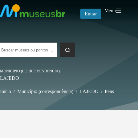
Pular
para
Menu
o
Entrar
conteúdo
Sem
resultados
MUNICÍPIO (CORRESPONDÊNCIA)
LAJEDO
Início
/
Município (correspondência)
/
LAJEDO
/
Itens