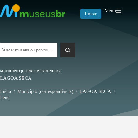
Pular
para
Menu
o
Entrar
conteúdo
Sem
resultados
MUNICÍPIO (CORRESPONDÊNCIA)
LAGOA SECA
Início
/
Município (correspondência)
/
LAGOA SECA
/
Itens