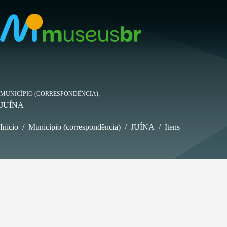
Pular
para
o
conteúdo
MUNICÍPIO (CORRESPONDÊNCIA)
JUÍNA
Início
/
Município (correspondência)
/
JUÍNA
/
Itens