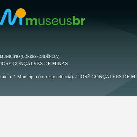
Pular
para
o
conteúdo
MUNICÍPIO (CORRESPONDÊNCIA)
JOSÉ GONÇALVES DE MINAS
Início
/
Município (correspondência)
/
JOSÉ GONÇALVES DE M