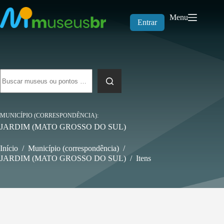
Pular
para
Menu
o
Entrar
conteúdo
Sem
resultados
MUNICÍPIO (CORRESPONDÊNCIA)
JARDIM (MATO GROSSO DO SUL)
Início
/
Município (correspondência)
/
JARDIM (MATO GROSSO DO SUL)
/
Itens