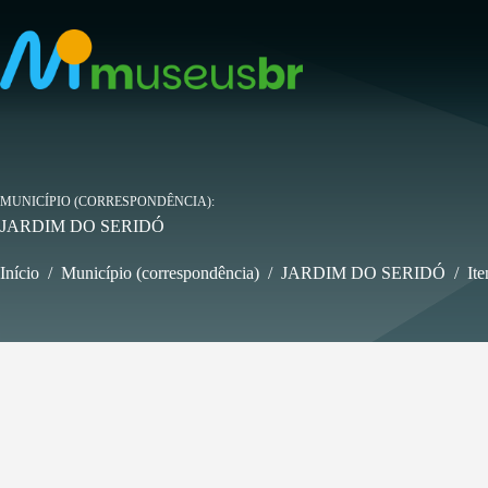
Pular
para
o
conteúdo
MUNICÍPIO (CORRESPONDÊNCIA)
JARDIM DO SERIDÓ
Início
/
Município (correspondência)
/
JARDIM DO SERIDÓ
/
Ite