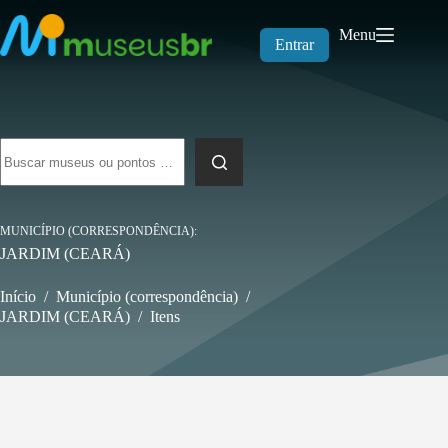
Pular
para
Menu
o
Entrar
conteúdo
Sem
resultados
MUNICÍPIO (CORRESPONDÊNCIA)
JARDIM (CEARÁ)
Início
/
Município (correspondência)
/
JARDIM (CEARÁ)
/
Itens