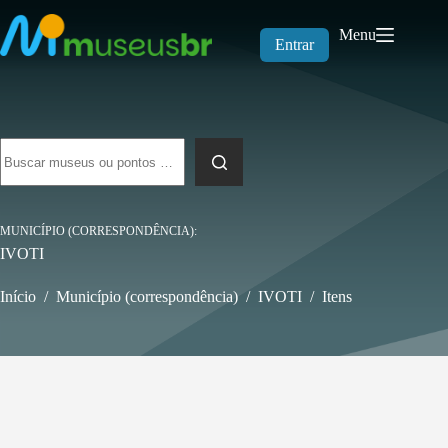
Pular
para
Menu
o
Entrar
conteúdo
Sem
resultados
MUNICÍPIO (CORRESPONDÊNCIA)
IVOTI
Início
/
Município (correspondência)
/
IVOTI
/
Itens