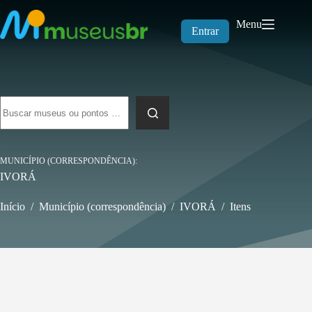
Pular
para
Menu
o
Entrar
conteúdo
Sem
resultados
MUNICÍPIO (CORRESPONDÊNCIA)
IVORÁ
Início
/
Município (correspondência)
/
IVORÁ
/
Itens