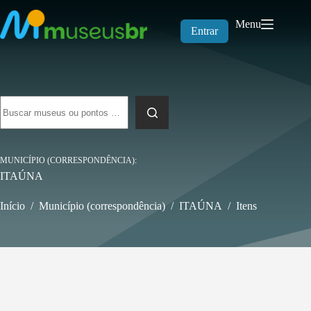
Pular
para
Menu
o
Entrar
conteúdo
Sem
resultados
MUNICÍPIO (CORRESPONDÊNCIA)
ITAÚNA
Início
/
Município (correspondência)
/
ITAÚNA
/
Itens