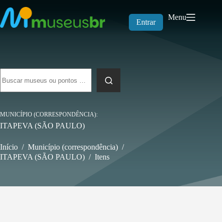
Pular
para
Menu
o
Entrar
conteúdo
Sem
resultados
MUNICÍPIO (CORRESPONDÊNCIA)
ITAPEVA (SÃO PAULO)
Início
/
Município (correspondência)
/
ITAPEVA (SÃO PAULO)
/
Itens