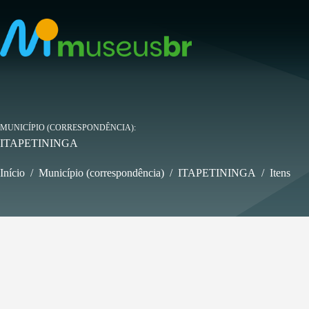
Pular
para
o
conteúdo
MUNICÍPIO (CORRESPONDÊNCIA)
ITAPETININGA
Início
/
Município (correspondência)
/
ITAPETININGA
/
Itens