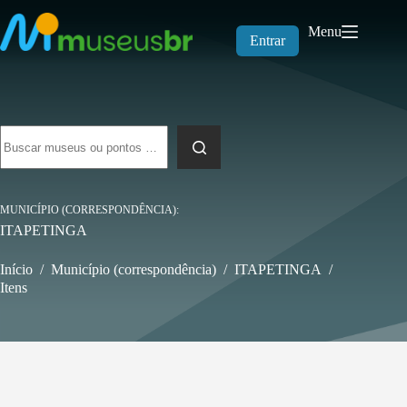
Pular
para
Menu
o
Entrar
conteúdo
Sem
resultados
MUNICÍPIO (CORRESPONDÊNCIA)
ITAPETINGA
Início
/
Município (correspondência)
/
ITAPETINGA
/
Itens