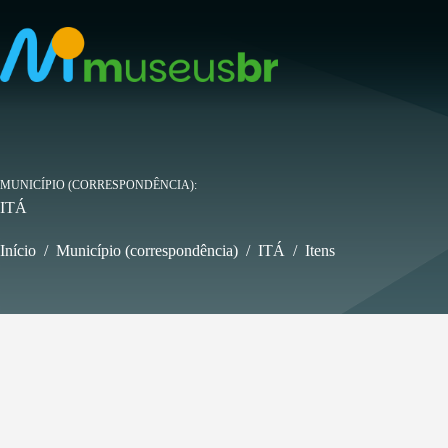
Pular
para
o
conteúdo
MUNICÍPIO (CORRESPONDÊNCIA)
ITÁ
Início
/
Município (correspondência)
/
ITÁ
/
Itens