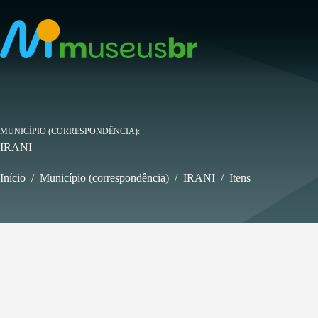
Pular
para
o
conteúdo
MUNICÍPIO (CORRESPONDÊNCIA)
IRANI
Início
/
Município (correspondência)
/
IRANI
/
Itens