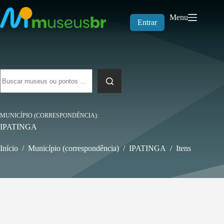
Pular
para
Menu
o
Entrar
conteúdo
Sem
resultados
MUNICÍPIO (CORRESPONDÊNCIA)
IPATINGA
Início
/
Município (correspondência)
/
IPATINGA
/
Itens