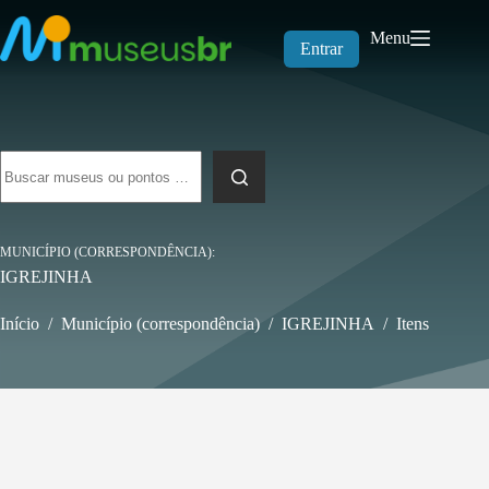
Pular
para
Menu
o
Entrar
conteúdo
Sem
resultados
MUNICÍPIO (CORRESPONDÊNCIA)
IGREJINHA
Início
/
Município (correspondência)
/
IGREJINHA
/
Itens