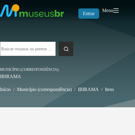
Pular
para
Menu
o
Entrar
conteúdo
Sem
resultados
MUNICÍPIO (CORRESPONDÊNCIA)
IBIRAMA
Início
/
Município (correspondência)
/
IBIRAMA
/
Itens