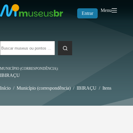
Pular
para
Menu
o
Entrar
conteúdo
Sem
resultados
MUNICÍPIO (CORRESPONDÊNCIA)
IBIRAÇU
Início
/
Município (correspondência)
/
IBIRAÇU
/
Itens