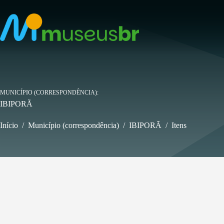
Pular
para
o
conteúdo
MUNICÍPIO (CORRESPONDÊNCIA)
IBIPORÃ
Início
/
Município (correspondência)
/
IBIPORÃ
/
Itens