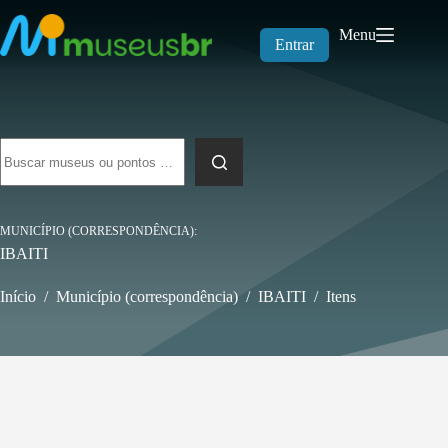
Pular
para
Menu
o
Entrar
conteúdo
Sem
resultados
MUNICÍPIO (CORRESPONDÊNCIA)
IBAITI
Início
/
Município (correspondência)
/
IBAITI
/
Itens