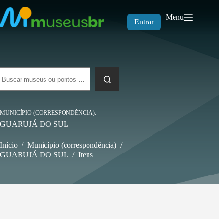
Pular
para
Menu
o
Entrar
conteúdo
Sem
resultados
MUNICÍPIO (CORRESPONDÊNCIA)
GUARUJÁ DO SUL
Início
/
Município (correspondência)
/
GUARUJÁ DO SUL
/
Itens