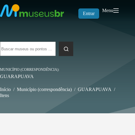
Pular
para
Menu
o
Entrar
conteúdo
Sem
resultados
MUNICÍPIO (CORRESPONDÊNCIA)
GUARAPUAVA
Início
/
Município (correspondência)
/
GUARAPUAVA
/
Itens