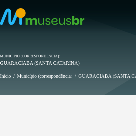
Pular
para
o
conteúdo
MUNICÍPIO (CORRESPONDÊNCIA)
GUARACIABA (SANTA CATARINA)
Início
/
Município (correspondência)
/
GUARACIABA (SANTA C