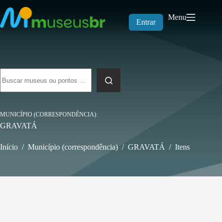
Pular
para
Menu
o
Entrar
conteúdo
Sem
resultados
MUNICÍPIO (CORRESPONDÊNCIA)
GRAVATÁ
Início
/
Município (correspondência)
/
GRAVATÁ
/
Itens